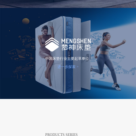
中国床垫行业主要起草单位
进一步探索 >
PRODUCTS SERIES