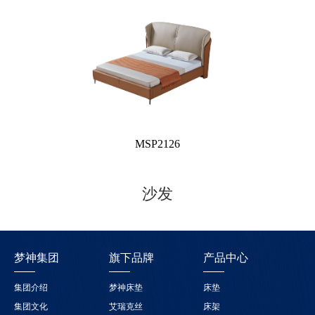
MSP2126
沙发
梦神集团
旗下品牌
产品中心
集团介绍
梦神床垫
床垫
集团文化
艾瑞克丝
床架