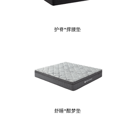
护脊*撑腰垫
舒睡*酣梦垫