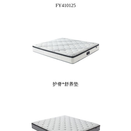
FY410125
护脊*舒养垫