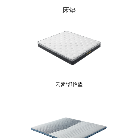
床垫
云梦*舒怡垫