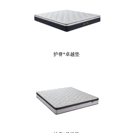
护脊*卓越垫