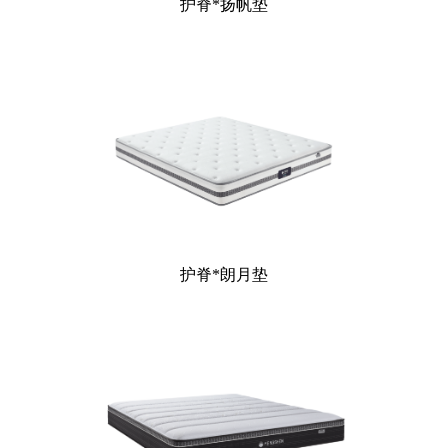
护脊*扬帆垫
护脊*朗月垫