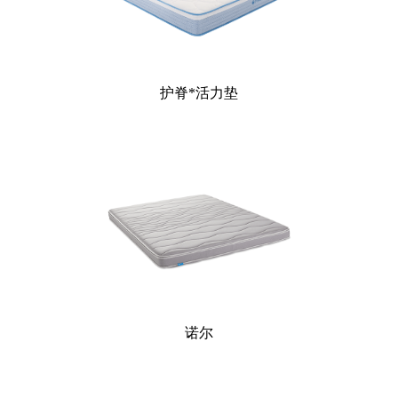
护脊*活力垫
诺尔