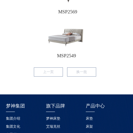
MSP2569
MSP2549
上一页
换一批
梦神集团
旗下品牌
产品中心
集团介绍
梦神床垫
床垫
集团文化
艾瑞克丝
床架