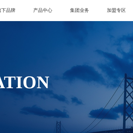
旗下品牌
产品中心
集团业务
加盟专区
床垫
床架
沙发
ATION
FY2209
MSP2470
云梦*舒怡垫
MSJ2111