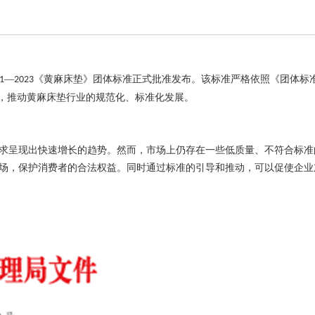
—
《
黄麻
床垫》团体标准
正式批准发布。
该标准严格依照《团体标
1
2023
，推动黄麻床垫行业的规范化、标准化发展
。
求呈现出快速增长的趋势。然而，市场上仍存在一些低质量、不符合标准
场，保护消费者的合法权益。同时通过标准的引导和推动，可以促使企业