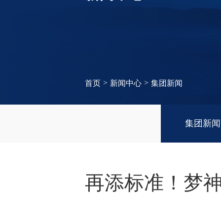
>
>
首页
新闻中心
集团新闻
集团新闻
再添标准！梦