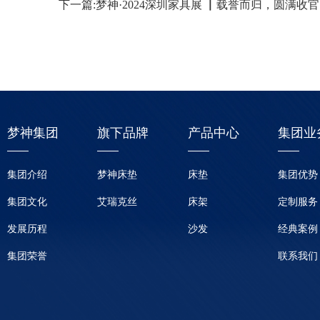
下一篇:梦神·2024深圳家具展 ▏载誉而归，圆满收官
梦神集团
旗下品牌
产品中心
集团业
集团介绍
梦神床垫
床垫
集团优势
集团文化
艾瑞克丝
床架
定制服务
发展历程
沙发
经典案例
集团荣誉
联系我们