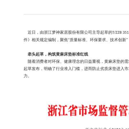
近日，
由浙江梦神家居股份有限公司主导起草的
T/ZZB 351
件》相关规定编制
，
聚焦
“质量标准、环保要求、技术创新”
牵头
起草
，
构筑黄麻床垫标准红线
随着消费者对环保、健康理念的日益重视，黄麻床垫的需
起草发布
，
明确了行业准入门槛，进而防止劣质床垫进入市
力。