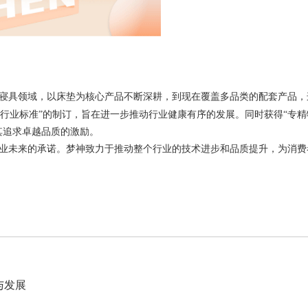
寝具领域，
以床垫为核心产品不断深耕，到现在覆盖多品类的配套产品，
“行业标准”的制订，
旨在进一步推动行业健康有序的发展
。
同时
获得
“专精
其追求卓越品质的激励。
业未来的承诺。梦神
致力于推动整个行业的技术进步和品质提升，为消费
与发展