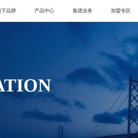
旗下品牌
产品中心
集团业务
加盟专区
床垫
床架
沙发
ATION
FY2209
MSP2470
云梦*舒怡垫
MSJ2111