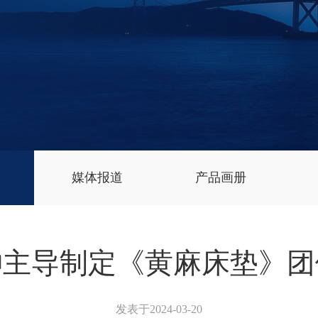
媒体报道
产品画册
神主导制定《黄麻床垫》团
发表于2024-03-20