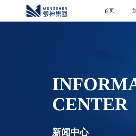
首页
INFORM
CENTER
新闻中心