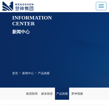
INFORMATION
CENTER
新闻中心
>
>
首页
新闻中心
产品画册
集团新闻
媒体报道
产品画册
梦神视频