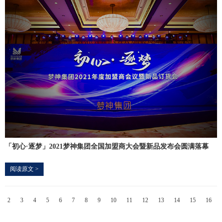
「初心·逐梦」2021梦神集团全国加盟商大会暨新品发布会圆满落幕
阅读原文 >
2
3
4
5
6
7
8
9
10
11
12
13
14
15
16