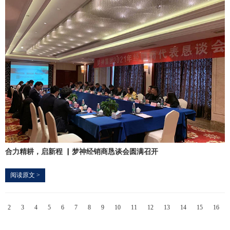
合力精耕，启新程 ▏梦神经销商恳谈会圆满召开
阅读原文 >
2
3
4
5
6
7
8
9
10
11
12
13
14
15
16