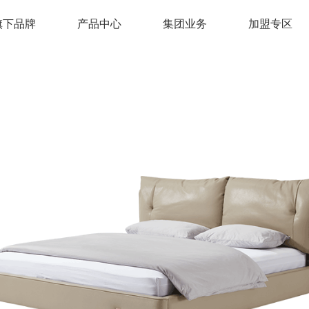
旗下品牌
产品中心
集团业务
加盟专区
床垫
床架
沙发
FY2209
MSP2470
云梦*舒怡垫
MSJ2111